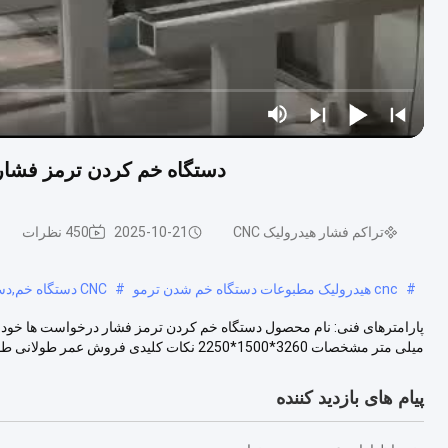
دستگاه خم کردن ترمز فشار برقی با
تراکم فشار هیدرولیک CNC
2025-10-21
450 نظرات
#
cnc هیدرولیک مطبوعات دستگاه خم شدن ترمو
#
CNC دستگاه خم,دستگاه کار ورق فلز
میلی متر مشخصات 3260*1500*2250 نکات کلیدی فروش عمر طولانی طول میز کار ۴...
پیام های بازدید کننده