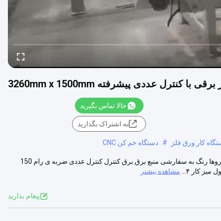
 کنترل عددی پیشرفته 3260mm x 1500mm
حالا تماس بگیرید
به اشتراک بگذارید
#
دستگاه خم کن CNC
پارامترهای فنی: نام محصول دستگاه خم کردن ترمز فشار درخواست ها خودروها رنگ به سفارشی منبع برق برق کنترل کنترل عددی ضربه ی رام 150
مشاهده بیشتر
پيغام بذاريد