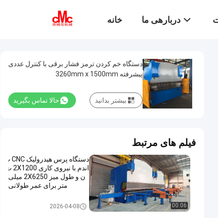
ت
دربارهی ما
خانه
دستگاه خم کردن ترمز فشار برقی با کنترل عددی
پیشرفته 3260mm x 1500mm
بیشتر بدانید
حالا تماس بگیرید
فیلم های مرتبط
دستگاه پرس هیدرولیک CNC ت
اندم با نیروی کاری 2X1200 ت
ن و طول میز 2X6250 میلی
متر برای عمر طولانی
تراکم فشار هیدرولیک CNC
00:06
2026-04-08