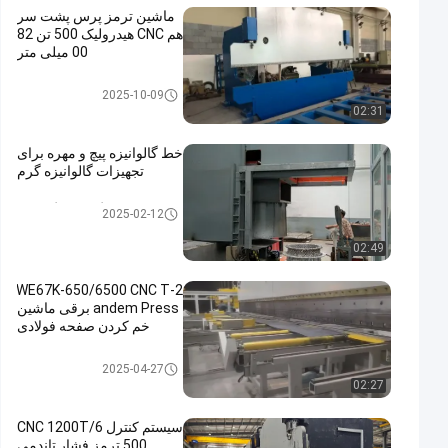
ماشین ترمز پرس پشت سر
هم CNC هیدرولیک 500 تن 82
00 میلی متر
تراکم فشار هیدرولیک CNC
2025-10-09
02:31
خط گالوانیزه پیچ و مهره برای
تجهیزات گالوانیزه گرم
تجهیزات گالوانیزه گرم Dip
2025-02-12
02:49
2-WE67K-650/6500 CNC T
andem Press برقی ماشین
خم کردن صفحه فولادی
تراکم فشار هیدرولیک CNC
2025-04-27
02:27
سیستم کنترل CNC 1200T/6
500 ترمز فشار تاندمی